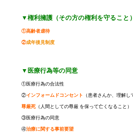
▼権利擁護（その方の権利を守ること
①高齢者虐待
②
成年後見制度
▼医療行為等の同意
①医療行為の合法性
②
インフォームドコンセント
（患者さんか、理解し
尊厳死
（人間としての尊厳 を保って亡くなること）
③医療行為の同意
④
治療に関する事前要望