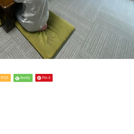
RSS
feedly
Pin it