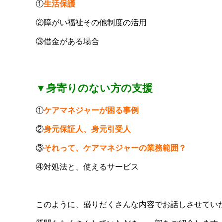
①
生活保護
②障がい福祉その他制度の活用
③借金がある場合
▼身寄りのない方の支援
①
ケアマネジャーが困る事例
②
身元保証人、身元引受人
③
それって、ケアマネジャーの業務範囲？
④対処法と、使えるサービス
このように、盛りだくさんな内容でお話しさせてい