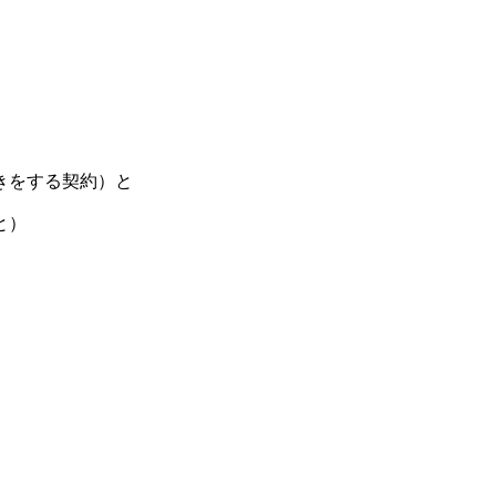
きをする契約）と
と）