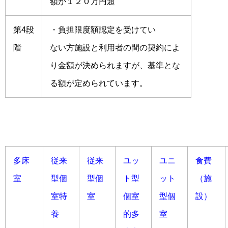
額が１２０万円超
第4段
・負担限度額認定を受けてい
階
ない方施設と利用者の間の契約によ
り金額が決められますが、基準とな
る額が定められています。
多床
従来
従来
ユッ
ユニ
食費
室
型個
型個
ト型
ット
（施
室特
室
個室
型個
設）
養
的多
室