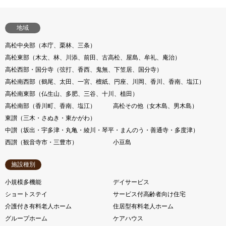
地域
高松中央部（本庁、栗林、三条）
高松東部（木太、林、川添、前田、古高松、屋島、牟礼、庵治）
高松西部・国分寺（弦打、香西、鬼無、下笠居、国分寺）
高松南西部（鶴尾、太田、一宮、檀紙、円座、川岡、香川、香南、塩江）
高松南東部（仏生山、多肥、三谷、十川、植田）
高松南部（香川町、香南、塩江）
高松その他（女木島、男木島）
東讃（三木・さぬき・東かがわ）
中讃（坂出・宇多津・丸亀・綾川・琴平・まんのう・善通寺・多度津）
西讃（観音寺市・三豊市）
小豆島
施設種別
小規模多機能
デイサービス
ショートステイ
サービス付高齢者向け住宅
介護付き有料老人ホーム
住居型有料老人ホーム
グループホーム
ケアハウス