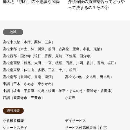
痛みと「慣れ」の不思議な関係
介護保険の負担割合ってどうや
って決まるの？その②
地域
高松中央部（本庁、栗林、三条）
高松東部（木太、林、川添、前田、古高松、屋島、牟礼、庵治）
高松西部・国分寺（弦打、香西、鬼無、下笠居、国分寺）
高松南西部（鶴尾、太田、一宮、檀紙、円座、川岡、香川、香南、塩江）
高松南東部（仏生山、多肥、三谷、十川、植田）
高松南部（香川町、香南、塩江）
高松その他（女木島、男木島）
東讃（三木・さぬき・東かがわ）
中讃（坂出・宇多津・丸亀・綾川・琴平・まんのう・善通寺・多度津）
西讃（観音寺市・三豊市）
小豆島
施設種別
小規模多機能
デイサービス
ショートステイ
サービス付高齢者向け住宅