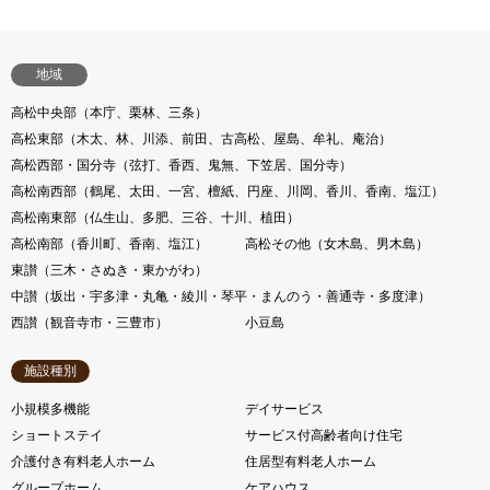
地域
高松中央部（本庁、栗林、三条）
高松東部（木太、林、川添、前田、古高松、屋島、牟礼、庵治）
高松西部・国分寺（弦打、香西、鬼無、下笠居、国分寺）
高松南西部（鶴尾、太田、一宮、檀紙、円座、川岡、香川、香南、塩江）
高松南東部（仏生山、多肥、三谷、十川、植田）
高松南部（香川町、香南、塩江）
高松その他（女木島、男木島）
東讃（三木・さぬき・東かがわ）
中讃（坂出・宇多津・丸亀・綾川・琴平・まんのう・善通寺・多度津）
西讃（観音寺市・三豊市）
小豆島
施設種別
小規模多機能
デイサービス
ショートステイ
サービス付高齢者向け住宅
介護付き有料老人ホーム
住居型有料老人ホーム
グループホーム
ケアハウス