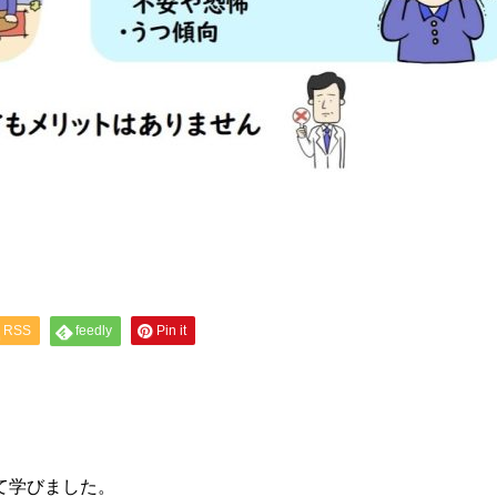
RSS
feedly
Pin it
て学びました。