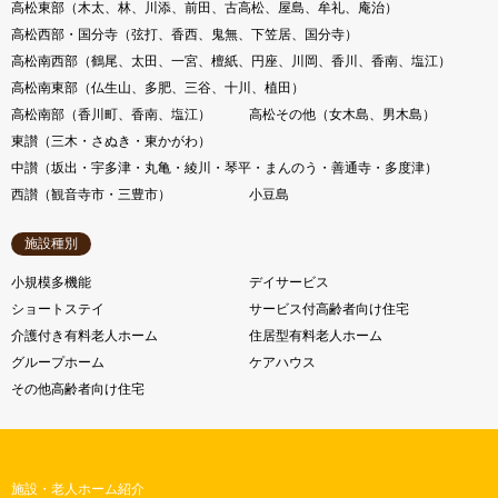
高松東部（木太、林、川添、前田、古高松、屋島、牟礼、庵治）
高松西部・国分寺（弦打、香西、鬼無、下笠居、国分寺）
高松南西部（鶴尾、太田、一宮、檀紙、円座、川岡、香川、香南、塩江）
高松南東部（仏生山、多肥、三谷、十川、植田）
高松南部（香川町、香南、塩江）
高松その他（女木島、男木島）
東讃（三木・さぬき・東かがわ）
中讃（坂出・宇多津・丸亀・綾川・琴平・まんのう・善通寺・多度津）
西讃（観音寺市・三豊市）
小豆島
施設種別
小規模多機能
デイサービス
ショートステイ
サービス付高齢者向け住宅
介護付き有料老人ホーム
住居型有料老人ホーム
グループホーム
ケアハウス
その他高齢者向け住宅
施設・老人ホーム紹介