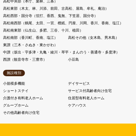
高松中央部（本庁、栗林、三条）
高松東部（木太、林、川添、前田、古高松、屋島、牟礼、庵治）
高松西部・国分寺（弦打、香西、鬼無、下笠居、国分寺）
高松南西部（鶴尾、太田、一宮、檀紙、円座、川岡、香川、香南、塩江）
高松南東部（仏生山、多肥、三谷、十川、植田）
高松南部（香川町、香南、塩江）
高松その他（女木島、男木島）
東讃（三木・さぬき・東かがわ）
中讃（坂出・宇多津・丸亀・綾川・琴平・まんのう・善通寺・多度津）
西讃（観音寺市・三豊市）
小豆島
施設種別
小規模多機能
デイサービス
ショートステイ
サービス付高齢者向け住宅
介護付き有料老人ホーム
住居型有料老人ホーム
グループホーム
ケアハウス
その他高齢者向け住宅