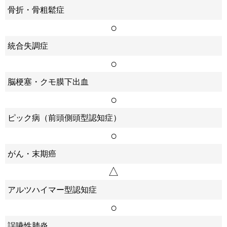
骨折・骨粗鬆症
○
統合失調症
○
脳梗塞・クモ膜下出血
○
ピック病（前頭側頭型認知症）
○
がん・末期癌
△
アルツハイマー型認知症
○
誤嚥性肺炎