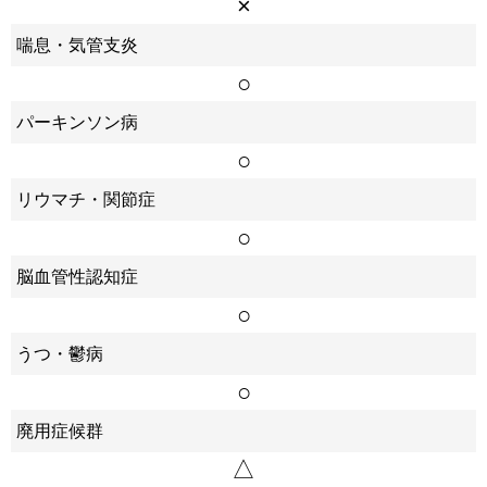
×
喘息・気管支炎
○
パーキンソン病
○
リウマチ・関節症
○
脳血管性認知症
○
うつ・鬱病
○
廃用症候群
△