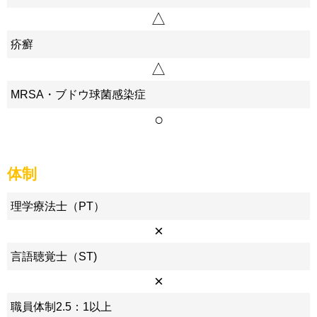
△
疥癬
△
MRSA・ブドウ球菌感染症
○
体制
理学療法士（PT）
×
言語聴覚士（ST)
×
職員体制2.5：1以上