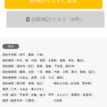
検討リストに追加
比較検討リスト（0件）
地域
高松中央部（本庁、栗林、三条）
高松東部（木太、林、川添、前田、古高松、屋島、牟礼、庵治）
高松西部・国分寺（弦打、香西、鬼無、下笠居、国分寺）
高松南西部（鶴尾、太田、一宮、檀紙、円座、川岡、香川、香南、塩江）
高松南東部（仏生山、多肥、三谷、十川、植田）
高松南部（香川町、香南、塩江）
高松その他（女木島、男木島）
東讃（三木・さぬき・東かがわ）
中讃（坂出・宇多津・丸亀・綾川・琴平・まんのう・善通寺・多度津）
西讃（観音寺市・三豊市）
小豆島