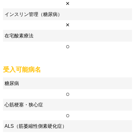
×
インスリン管理（糖尿病）
×
在宅酸素療法
○
受入可能病名
糖尿病
○
心筋梗塞・狭心症
○
ALS（筋萎縮性側素硬化症）