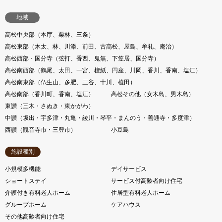
地域
高松中央部（本庁、栗林、三条）
高松東部（木太、林、川添、前田、古高松、屋島、牟礼、庵治）
高松西部・国分寺（弦打、香西、鬼無、下笠居、国分寺）
高松南西部（鶴尾、太田、一宮、檀紙、円座、川岡、香川、香南、塩江）
高松南東部（仏生山、多肥、三谷、十川、植田）
高松南部（香川町、香南、塩江）
高松その他（女木島、男木島）
東讃（三木・さぬき・東かがわ）
中讃（坂出・宇多津・丸亀・綾川・琴平・まんのう・善通寺・多度津）
西讃（観音寺市・三豊市）
小豆島
施設種別
小規模多機能
デイサービス
ショートステイ
サービス付高齢者向け住宅
介護付き有料老人ホーム
住居型有料老人ホーム
グループホーム
ケアハウス
その他高齢者向け住宅