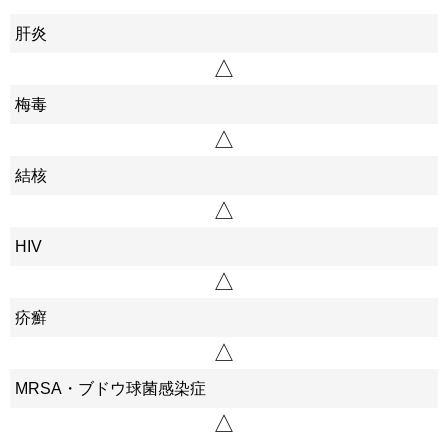
肝炎
△
梅毒
△
結核
△
HIV
△
疥癬
△
MRSA・ブドウ球菌感染症
△