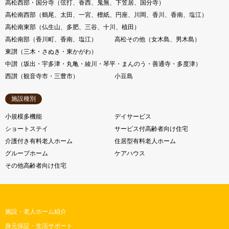
高松西部・国分寺（弦打、香西、鬼無、下笠居、国分寺）
高松南西部（鶴尾、太田、一宮、檀紙、円座、川岡、香川、香南、塩江）
高松南東部（仏生山、多肥、三谷、十川、植田）
高松南部（香川町、香南、塩江）
高松その他（女木島、男木島）
東讃（三木・さぬき・東かがわ）
中讃（坂出・宇多津・丸亀・綾川・琴平・まんのう・善通寺・多度津）
西讃（観音寺市・三豊市）
小豆島
施設種別
小規模多機能
デイサービス
ショートステイ
サービス付高齢者向け住宅
介護付き有料老人ホーム
住居型有料老人ホーム
グループホーム
ケアハウス
その他高齢者向け住宅
施設・老人ホーム紹介
身元保証・生活サポート