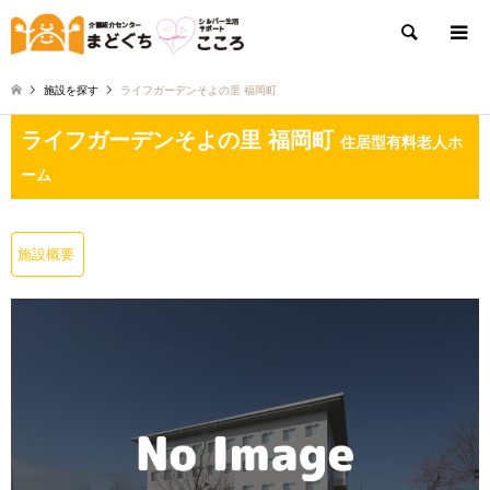
検索
施設を探す
ライフガーデンそよの里 福岡町
ライフガーデンそよの里 福岡町
住居型有料老人ホ
ーム
施設概要