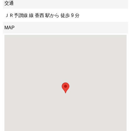
交通
ＪＲ予讃線 線 香西 駅から 徒歩 9 分
MAP