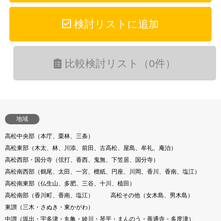
検討リストに追加
比較検討リスト（0件）
地域
高松中央部（本庁、栗林、三条）
高松東部（木太、林、川添、前田、古高松、屋島、牟礼、庵治）
高松西部・国分寺（弦打、香西、鬼無、下笠居、国分寺）
高松南西部（鶴尾、太田、一宮、檀紙、円座、川岡、香川、香南、塩江）
高松南東部（仏生山、多肥、三谷、十川、植田）
高松南部（香川町、香南、塩江）
高松その他（女木島、男木島）
東讃（三木・さぬき・東かがわ）
中讃（坂出・宇多津・丸亀・綾川・琴平・まんのう・善通寺・多度津）