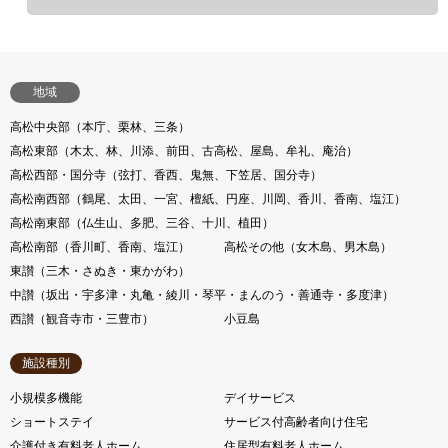
地域
高松中央部（本庁、栗林、三条）
高松東部（木太、林、川添、前田、古高松、屋島、牟礼、庵治）
高松西部・国分寺（弦打、香西、鬼無、下笠居、国分寺）
高松南西部（鶴尾、太田、一宮、檀紙、円座、川岡、香川、香南、塩江）
高松南東部（仏生山、多肥、三谷、十川、植田）
高松南部（香川町、香南、塩江）
高松その他（女木島、男木島）
東讃（三木・さぬき・東かがわ）
中讃（坂出・宇多津・丸亀・綾川・琴平・まんのう・善通寺・多度津）
西讃（観音寺市・三豊市）
小豆島
施設種別
小規模多機能
デイサービス
ショートステイ
サービス付高齢者向け住宅
介護付き有料老人ホーム
住居型有料老人ホーム