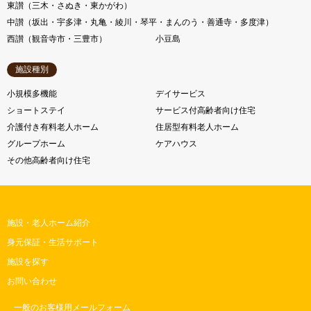
東讃（三木・さぬき・東かがわ）
中讃（坂出・宇多津・丸亀・綾川・琴平・まんのう・善通寺・多度津）
西讃（観音寺市・三豊市）
小豆島
施設種別
小規模多機能
デイサービス
ショートステイ
サービス付高齢者向け住宅
介護付き有料老人ホーム
住居型有料老人ホーム
グループホーム
ケアハウス
その他高齢者向け住宅
施設・老人ホーム紹介
身元保証・生活サポート
施設を探す
お問い合わせ
一般のお客様用メールフォーム