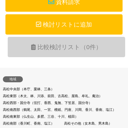
資料請求
検討リストに追加
比較検討リスト（0件）
地域
高松中央部（本庁、栗林、三条）
高松東部（木太、林、川添、前田、古高松、屋島、牟礼、庵治）
高松西部・国分寺（弦打、香西、鬼無、下笠居、国分寺）
高松南西部（鶴尾、太田、一宮、檀紙、円座、川岡、香川、香南、塩江）
高松南東部（仏生山、多肥、三谷、十川、植田）
高松南部（香川町、香南、塩江）
高松その他（女木島、男木島）