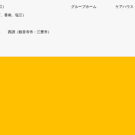
江）
グループホーム
ケアハウス
町、香南、塩江）
）
西讃（観音寺市・三豊市）