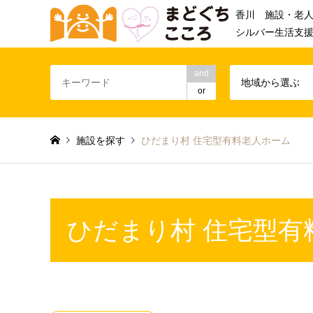
香川 施設・老
シルバー生活支
and
地域から選ぶ
or
施設を探す
ひだまり村 住宅型有料老人ホーム
ひだまり村 住宅型