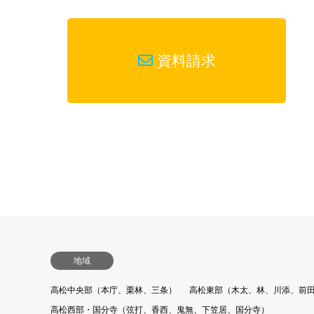
資料請求
地域
高松中央部（本庁、栗林、三条）
高松東部（木太、林、川添、前
高松西部・国分寺（弦打、香西、鬼無、下笠居、国分寺）