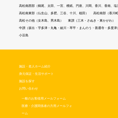
高松南西部（鶴尾、太田、一宮、檀紙、円座、川岡、香川、香南、塩
高松南東部（仏生山、多肥、三谷、十川、植田）
高松南部（香川
高松その他（女木島、男木島）
東讃（三木・さぬき・東かがわ）
中讃（坂出・宇多津・丸亀・綾川・琴平・まんのう・善通寺・多度津
小豆島
施設・老人ホーム紹介
身元保証・生活サポート
施設を探す
お問い合わせ
一般のお客様用メールフォーム
医療・介護関係者の方用メールフォ
ーム