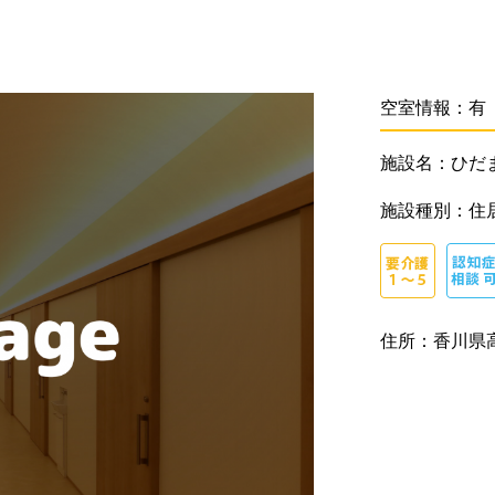
空室情報：有（
施設名：ひだ
施設種別：住
住所：香川県高