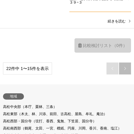
３９−３
続きを読む
比較検討リスト（0件）
22件中 1〜15件を表示


地域
高松中央部（本庁、栗林、三条）
高松東部（木太、林、川添、前田、古高松、屋島、牟礼、庵治）
高松西部・国分寺（弦打、香西、鬼無、下笠居、国分寺）
高松南西部（鶴尾、太田、一宮、檀紙、円座、川岡、香川、香南、塩江）