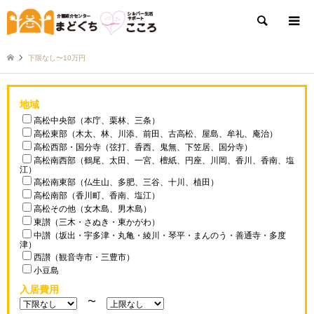
検索
下限なし〜10万円
地域
高松中央部（本庁、栗林、三条）
高松東部（木太、林、川添、前田、古高松、屋島、牟礼、庵治）
高松西部・国分寺（弦打、香西、鬼無、下笠居、国分寺）
高松南西部（鶴尾、太田、一宮、檀紙、円座、川岡、香川、香南、塩
江）
高松南東部（仏生山、多肥、三谷、十川、植田）
高松南部（香川町、香南、塩江）
高松その他（女木島、男木島）
東讃（三木・さぬき・東かがわ）
中讃（坂出・宇多津・丸亀・綾川・琴平・まんのう・善通寺・多度
津）
西讃（観音寺市・三豊市）
小豆島
入居費用
〜