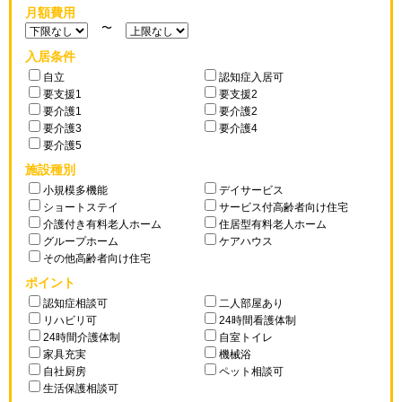
月額費用
〜
入居条件
自立
認知症入居可
要支援1
要支援2
要介護1
要介護2
要介護3
要介護4
要介護5
施設種別
小規模多機能
デイサービス
ショートステイ
サービス付高齢者向け住宅
介護付き有料老人ホーム
住居型有料老人ホーム
グループホーム
ケアハウス
その他高齢者向け住宅
ポイント
認知症相談可
二人部屋あり
リハビリ可
24時間看護体制
24時間介護体制
自室トイレ
家具充実
機械浴
自社厨房
ペット相談可
生活保護相談可