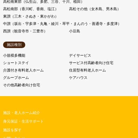
高松南東部（仏生山、多肥、三谷、十川、植田）
高松南部（香川町、香南、塩江）
高松その他（女木島、男木島）
東讃（三木・さぬき・東かがわ）
中讃（坂出・宇多津・丸亀・綾川・琴平・まんのう・善通寺・多度津）
西讃（観音寺市・三豊市）
小豆島
施設種別
小規模多機能
デイサービス
ショートステイ
サービス付高齢者向け住宅
介護付き有料老人ホーム
住居型有料老人ホーム
グループホーム
ケアハウス
その他高齢者向け住宅
施設・老人ホーム紹介
身元保証・生活サポート
施設を探す