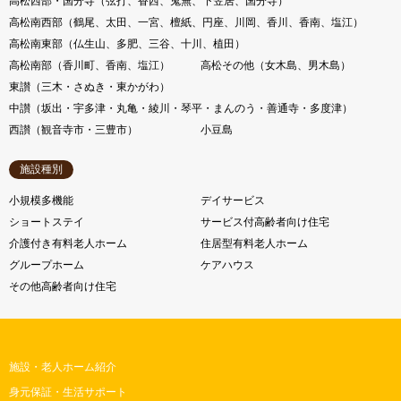
高松西部・国分寺（弦打、香西、鬼無、下笠居、国分寺）
高松南西部（鶴尾、太田、一宮、檀紙、円座、川岡、香川、香南、塩江）
高松南東部（仏生山、多肥、三谷、十川、植田）
高松南部（香川町、香南、塩江）
高松その他（女木島、男木島）
東讃（三木・さぬき・東かがわ）
中讃（坂出・宇多津・丸亀・綾川・琴平・まんのう・善通寺・多度津）
西讃（観音寺市・三豊市）
小豆島
施設種別
小規模多機能
デイサービス
ショートステイ
サービス付高齢者向け住宅
介護付き有料老人ホーム
住居型有料老人ホーム
グループホーム
ケアハウス
その他高齢者向け住宅
施設・老人ホーム紹介
身元保証・生活サポート