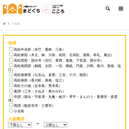
検索
小豆島
地域
高松中央部（本庁、栗林、三条）
高松東部（木太、林、川添、前田、古高松、屋島、牟礼、庵治）
高松西部・国分寺（弦打、香西、鬼無、下笠居、国分寺）
高松南西部（鶴尾、太田、一宮、檀紙、円座、川岡、香川、香南、塩
江）
高松南東部（仏生山、多肥、三谷、十川、植田）
高松南部（香川町、香南、塩江）
高松その他（女木島、男木島）
東讃（三木・さぬき・東かがわ）
中讃（坂出・宇多津・丸亀・綾川・琴平・まんのう・善通寺・多度
津）
西讃（観音寺市・三豊市）
小豆島
入居費用
〜