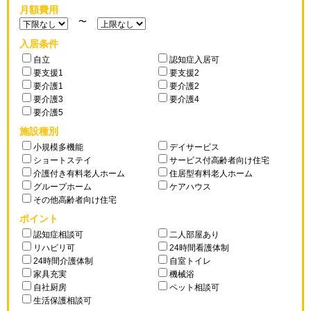
月額費用
〜
入居条件
自立
認知症入居可
要支援1
要支援2
要介護1
要介護2
要介護3
要介護4
要介護5
施設種別
小規模多機能
デイサービス
ショートステイ
サービス付高齢者向け住宅
介護付き有料老人ホーム
住居型有料老人ホーム
グループホーム
ケアハウス
その他高齢者向け住宅
ポイント
認知症相談可
二人部屋あり
リハビリ可
24時間看護体制
24時間介護体制
自室トイレ
家具充実
機械浴
自社厨房
ペット相談可
生活保護相談可