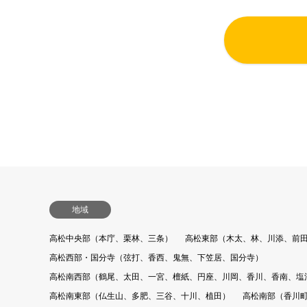
地域
高松中央部（本庁、栗林、三条）
高松東部（木太、林、川添、前
高松西部・国分寺（弦打、香西、鬼無、下笠居、国分寺）
高松南西部（鶴尾、太田、一宮、檀紙、円座、川岡、香川、香南、塩
高松南東部（仏生山、多肥、三谷、十川、植田）
高松南部（香川