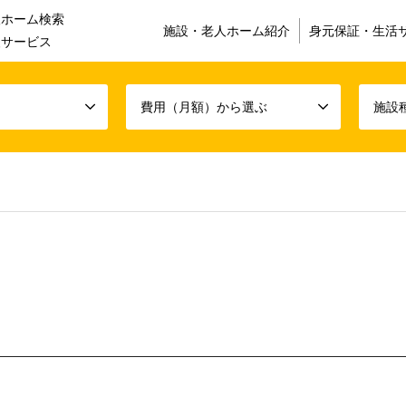
人ホーム検索
施設・老人ホーム紹介
身元保証・生活
援サービス
費用（月額）から選ぶ
施設