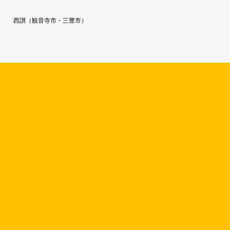
）
西讃（観音寺市・三豊市）