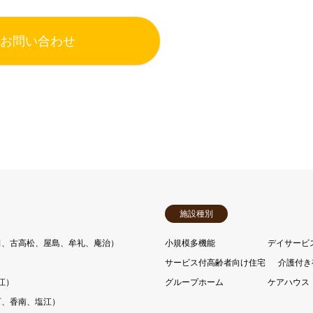
お問い合わせ
施設種別
田、古高松、屋島、牟礼、庵治）
小規模多機能
デイサービ
サービス付高齢者向け住宅
介護付き
江）
グループホーム
ケアハウス
町、香南、塩江）