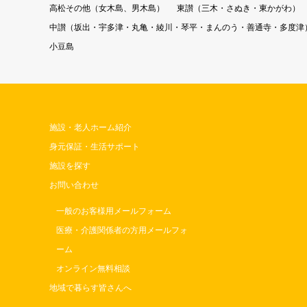
高松その他（女木島、男木島）
東讃（三木・さぬき・東かがわ）
中讃（坂出・宇多津・丸亀・綾川・琴平・まんのう・善通寺・多度津
小豆島
施設・老人ホーム紹介
身元保証・生活サポート
施設を探す
お問い合わせ
一般のお客様用メールフォーム
医療・介護関係者の方用メールフォ
ーム
オンライン無料相談
地域で暮らす皆さんへ