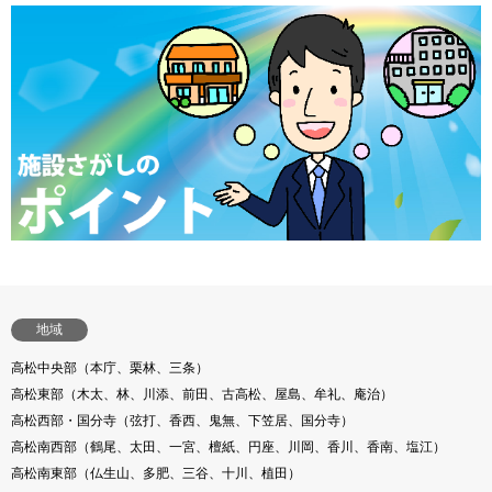
地域
高松中央部（本庁、栗林、三条）
高松東部（木太、林、川添、前田、古高松、屋島、牟礼、庵治）
高松西部・国分寺（弦打、香西、鬼無、下笠居、国分寺）
高松南西部（鶴尾、太田、一宮、檀紙、円座、川岡、香川、香南、塩江）
高松南東部（仏生山、多肥、三谷、十川、植田）