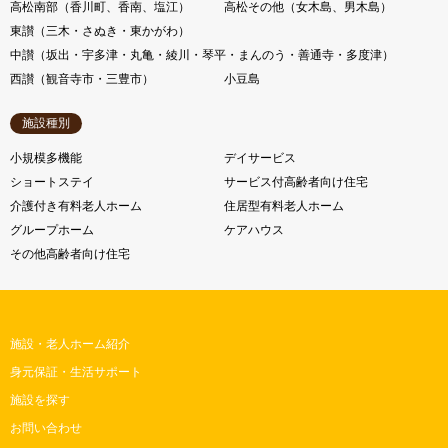
高松南部（香川町、香南、塩江）
高松その他（女木島、男木島）
東讃（三木・さぬき・東かがわ）
中讃（坂出・宇多津・丸亀・綾川・琴平・まんのう・善通寺・多度津）
西讃（観音寺市・三豊市）
小豆島
施設種別
小規模多機能
デイサービス
ショートステイ
サービス付高齢者向け住宅
介護付き有料老人ホーム
住居型有料老人ホーム
グループホーム
ケアハウス
その他高齢者向け住宅
施設・老人ホーム紹介
身元保証・生活サポート
施設を探す
お問い合わせ