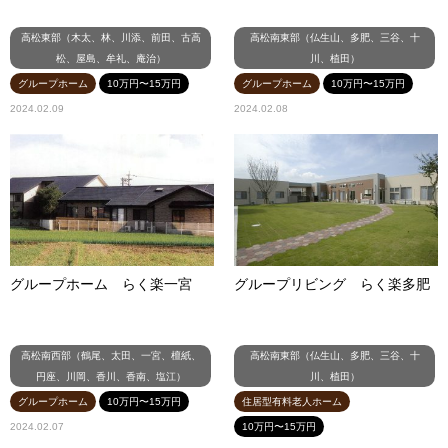
高松東部（木太、林、川添、前田、古高
高松南東部（仏生山、多肥、三谷、十
松、屋島、牟礼、庵治）
川、植田）
グループホーム
10万円〜15万円
グループホーム
10万円〜15万円
2024.02.09
2024.02.08
グループホーム らく楽一宮
グループリビング らく楽多肥
高松南西部（鶴尾、太田、一宮、檀紙、
高松南東部（仏生山、多肥、三谷、十
円座、川岡、香川、香南、塩江）
川、植田）
グループホーム
10万円〜15万円
住居型有料老人ホーム
2024.02.07
10万円〜15万円