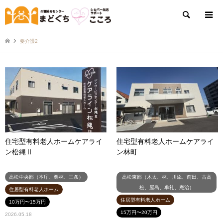
検索
要介護2
住宅型有料老人ホームケアライ
住宅型有料老人ホームケアライ
ン松縄Ⅱ
ン林町
高松中央部（本庁、栗林、三条）
高松東部（木太、林、川添、前田、古高
松、屋島、牟礼、庵治）
住居型有料老人ホーム
住居型有料老人ホーム
10万円〜15万円
15万円〜20万円
2026.05.18