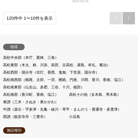
2024.02.01
120件中 1〜10件を表示


地域
高松中央部（本庁、栗林、三条）
高松東部（木太、林、川添、前田、古高松、屋島、牟礼、庵治）
高松西部・国分寺（弦打、香西、鬼無、下笠居、国分寺）
高松南西部（鶴尾、太田、一宮、檀紙、円座、川岡、香川、香南、塩江）
高松南東部（仏生山、多肥、三谷、十川、植田）
高松南部（香川町、香南、塩江）
高松その他（女木島、男木島）
東讃（三木・さぬき・東かがわ）
中讃（坂出・宇多津・丸亀・綾川・琴平・まんのう・善通寺・多度津）
西讃（観音寺市・三豊市）
小豆島
施設種別