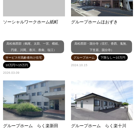
ソーシャルワークホーム紙町
グループホームほおずき
高松南西部（鶴尾、太田、一宮、檀紙、
高松西部・国分寺（弦打、香西、鬼無、
円座、川岡、香川、香南、塩江）
下笠居、国分寺）
サービス付高齢者向け住宅
グループホーム
下限なし〜10万円
10万円〜15万円
2024.10.15
2026.03.09
グループホーム らく楽新田
グループホーム らく楽十川