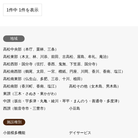
1件中 1件を表示
地域
高松中央部（本庁、栗林、三条）
高松東部（木太、林、川添、前田、古高松、屋島、牟礼、庵治）
高松西部・国分寺（弦打、香西、鬼無、下笠居、国分寺）
高松南西部（鶴尾、太田、一宮、檀紙、円座、川岡、香川、香南、塩江）
高松南東部（仏生山、多肥、三谷、十川、植田）
高松南部（香川町、香南、塩江）
高松その他（女木島、男木島）
東讃（三木・さぬき・東かがわ）
中讃（坂出・宇多津・丸亀・綾川・琴平・まんのう・善通寺・多度津）
西讃（観音寺市・三豊市）
小豆島
施設種別
小規模多機能
デイサービス