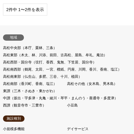
2件中 1〜2件を表示
地域
高松中央部（本庁、栗林、三条）
高松東部（木太、林、川添、前田、古高松、屋島、牟礼、庵治）
高松西部・国分寺（弦打、香西、鬼無、下笠居、国分寺）
高松南西部（鶴尾、太田、一宮、檀紙、円座、川岡、香川、香南、塩江）
高松南東部（仏生山、多肥、三谷、十川、植田）
高松南部（香川町、香南、塩江）
高松その他（女木島、男木島）
東讃（三木・さぬき・東かがわ）
中讃（坂出・宇多津・丸亀・綾川・琴平・まんのう・善通寺・多度津）
西讃（観音寺市・三豊市）
小豆島
施設種別
小規模多機能
デイサービス