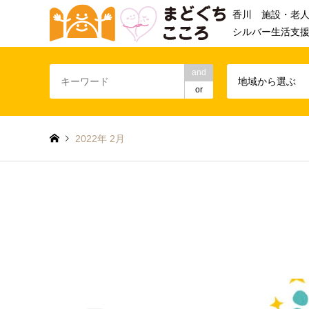
香川 施設・老
シルバー生活支
and
地域から選ぶ
or
2022年 2月