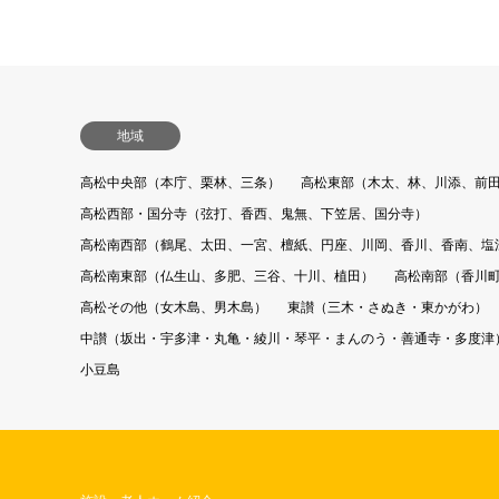
地域
高松中央部（本庁、栗林、三条）
高松東部（木太、林、川添、前
高松西部・国分寺（弦打、香西、鬼無、下笠居、国分寺）
高松南西部（鶴尾、太田、一宮、檀紙、円座、川岡、香川、香南、塩
高松南東部（仏生山、多肥、三谷、十川、植田）
高松南部（香川
高松その他（女木島、男木島）
東讃（三木・さぬき・東かがわ）
中讃（坂出・宇多津・丸亀・綾川・琴平・まんのう・善通寺・多度津
小豆島