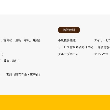
施設種別
田、古高松、屋島、牟礼、庵治）
小規模多機能
デイサービ
サービス付高齢者向け住宅
介護付き
江）
グループホーム
ケアハウス
町、香南、塩江）
）
西讃（観音寺市・三豊市）